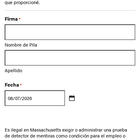
que proporcioné.
Firma
*
Nombre de Pila
Apellido
Fecha
*
MM
slash
DD
slash
YYYY
Es ilegal en Massachusetts exigir o administrar una prueba
de detector de mentiras como condición para el empleo o